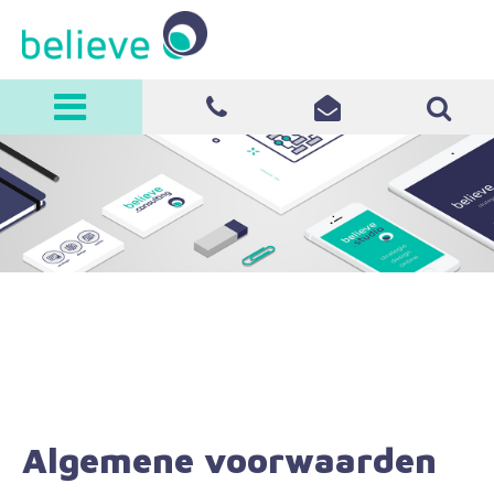
believe
0570-513008
info@believe-
it.nl
Contact opnemen
Algemene voorwaarden