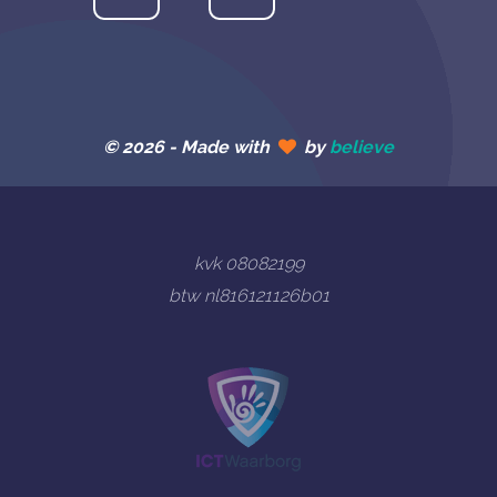
© 2026 -
Made with
by
believe
kvk 08082199
btw nl816121126b01