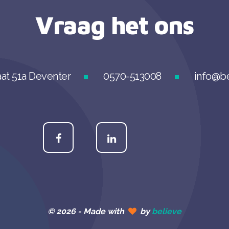
Vraag het ons
at 51a Deventer
0570-513008
info@be
© 2026 -
Made with
by
believe