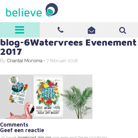
believe
blog-6Watervrees Evenement
0570-513008
info@believe-
2017
it.nl
By
Chantal Monsma
•
7 februari 2018
Comments
Geef een reactie
Je moet
ingelogd zijn op
om een reactie te plaatsen.