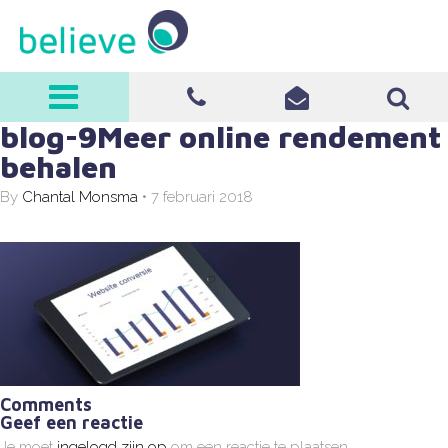
believe
blog-9Meer online rendement
0570-513008
info@believe-
behalen
it.nl
By
Chantal Monsma
•
7 februari 2018
Comments
Geef een reactie
Je moet
ingelogd zijn op
om een reactie te plaatsen.