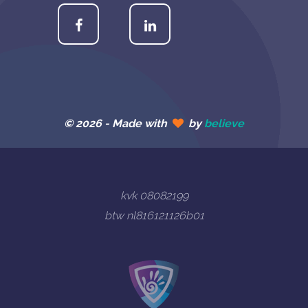
© 2026 -
Made with
by
believe
kvk 08082199
btw nl816121126b01