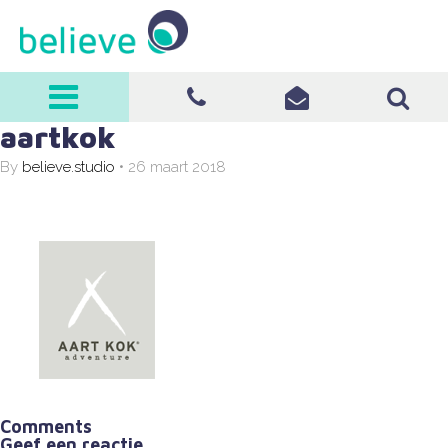
believe
aartkok
0570-513008
info@believe-
By
believe.studio
•
26 maart 2018
it.nl
Comments
Geef een reactie