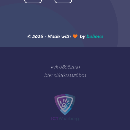
© 2026 -
Made with
by
believe
kvk 08082199
btw nl816121126b01