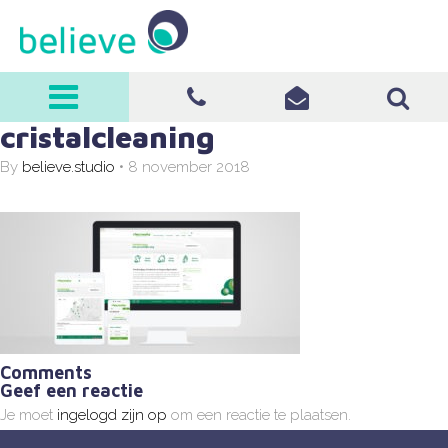
believe
cristalcleaning
0570-513008
info@believe-
By
believe.studio
•
8 november 2018
it.nl
Comments
Geef een reactie
Je moet
ingelogd zijn op
om een reactie te plaatsen.